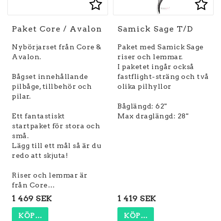
Lägg till i favoritlist
Lägg
Paket Core / Avalon
Samick Sage T/D
Nybörjarset från Core &
Paket med Samick Sage
Avalon.
riser och lemmar.
I paketet ingår också
Bågset innehållande
fastflight-sträng och två
pilbåge, tillbehör och
olika pilhyllor
pilar.
Båglängd: 62"
Ett fantastiskt
Max draglängd: 28"
startpaket för stora och
små.
Lägg till ett mål så är du
redo att skjuta!
Riser och lemmar är
från Core…
1 469 SEK
1 419 SEK
KÖP…
KÖP…