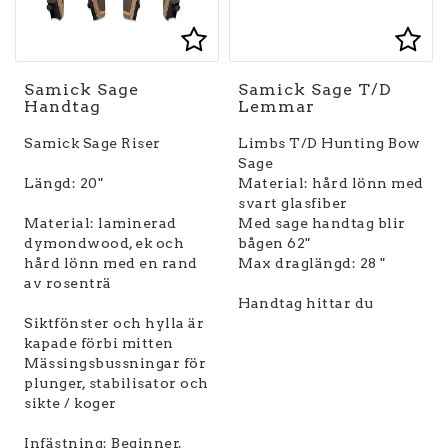
Lägg till i favoritlist
Lägg
Samick Sage
Samick Sage T/D
Handtag
Lemmar
Samick Sage Riser
Limbs T/D Hunting Bow
Sage
Längd: 20"
Material: hård lönn med
svart glasfiber
Material: laminerad
Med sage handtag blir
dymondwood, ek och
bågen 62"
hård lönn med en rand
Max draglängd: 28 "
av rosenträ
Handtag hittar du
Siktfönster och hylla är
kapade förbi mitten
Mässingsbussningar för
plunger, stabilisator och
sikte / koger
Infästning: Beginner.