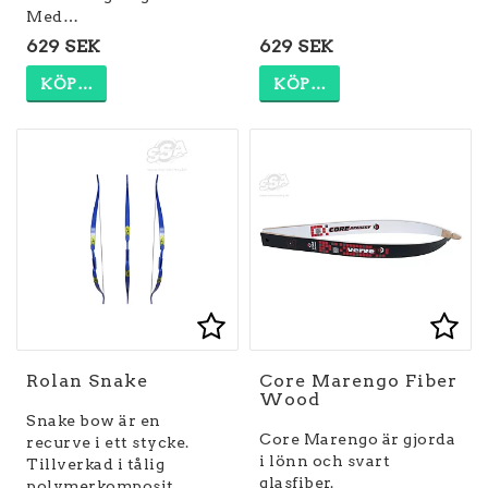
Med…
629 SEK
629 SEK
KÖP…
KÖP…
Lägg till i favoritlist
Lägg till i favoritlist
Lägg
Rolan Snake
Core Marengo Fiber
Wood
Snake bow är en
Core Marengo är gjorda
recurve i ett stycke.
i lönn och svart
Tillverkad i tålig
glasfiber.
polymerkomposit.