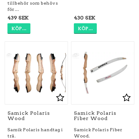
tillbehör som behövs
för…
439 SEK
430 SEK
KÖP…
KÖP…
Lägg till i favoritlist
Lägg
Samick Polaris
Samick Polaris
Wood
Fiber Wood
Samik Polaris handtag i
Samick Polaris Fiber
trä.
Wood.