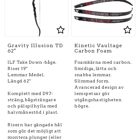
Lägg till i favoritlist
Lägg till i favoritlist
Lägg
Lägg
Gravity Illusion TD
Kinetic Vaultage
62"
Carbon Foam
ILF Take Down-båge.
Foamkärna med carbon.
Riser 19"
Smidiga, lätta och
Lemmar Medel.
snabba lemmar.
Längd 62"
Slimmad form.
Avancerad design av
Komplett med D97-
lemspetsar gör
sträng, bågsträngare
utgångshastigheten
och pälspilhylla med
halvmånestöd i plast.
Risern har gängade hål
som gör det möjligt att
montera plunger (eller