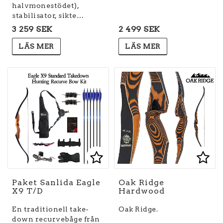
halvmonestödet),
stabilisator, sikte…
3 259 SEK
2 499 SEK
LÄS MER
LÄS MER
Lägg till i favoritlist
Lägg till i favoritlist
Lägg
Paket Sanlida Eagle
Oak Ridge
X9 T/D
Hardwood
En traditionell take-
Oak Ridge.
down recurvebåge från