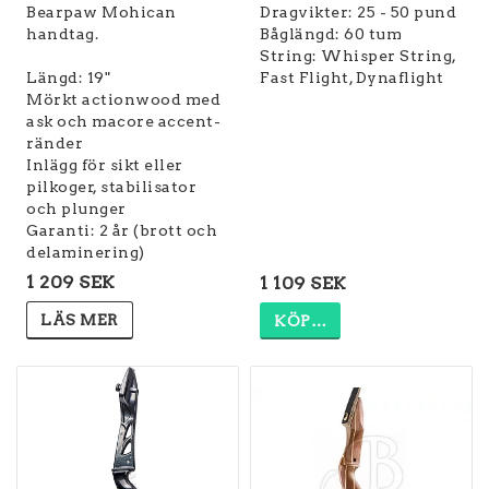
Bearpaw Mohican
Dragvikter: 25 - 50 pund
handtag.
Båglängd: 60 tum
String: Whisper String,
Längd: 19"
Mörkt actionwood med
ask och macore accent-
ränder
Inlägg för sikt eller
pilkoger, stabilisator
och plunger
Garanti: 2 år (brott och
delaminering)
1 209 SEK
1 109 SEK
LÄS MER
KÖP…