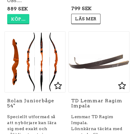
OBS.…
799 SEK
889 SEK
LÄS MER
KÖP…
Lägg till i favoritlist
Lägg till i favoritlist
Lägg
Lägg
Rolan Juniorbåge
TD Lemmar Ragim
54"
Impala
Speciellt utformad så
Lemmar TD Ragim
att nybörjare kan lära
Impala.
sig med exakt och
Lönnkärna täckta med