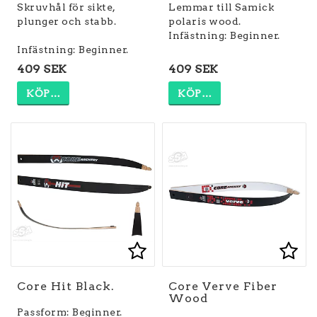
Skruvhål för sikte,
Lemmar till Samick
plunger och stabb.
polaris wood.
Infästning: Beginner.
Infästning: Beginner.
409 SEK
409 SEK
KÖP…
KÖP…
Lägg till i favoritlist
Lägg
Core Hit Black.
Core Verve Fiber
Wood
Passform: Beginner.