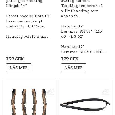
pålitlig utrustning.
svart glasfiber.
Längd: 54”
Totalängden beror på
vilket handtag som
Passar speciellt bra till
används.
barn med en längd
mellan 1 och 1 1/2 m.
Handtag 17"
Lemmar: SH 58" - MD
Handtag och lemmar…
60" - LG 62"
Handtag 19"
Lemmar: SH 60" - MD…
799 SEK
779 SEK
LÄS MER
LÄS MER