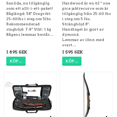
Sanlida, nu tillgänglig
Hardwood är en 62 " one
som ett allt-i-ett-paket!
pice jaktrecurve som är
Båglängd: 58" Dragvikt:
tillgänglig från 25-60 lbs
25-60lbs i steg om 5lbs
i steg om 5 lbs.
Rekommenderad
Stränghöjd 8".
staghöjd: 7-8" Vikt: 1 kg
Handtaget är gjort av
Bågens lemmar består…
dymond.
Lemmar av lönn med
svart…
1 895 SEK
1 595 SEK
KÖP…
KÖP…