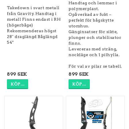
Handtag och lemmar i
Takedown i svart metall
polymerplast.
från Gravity. Handtag i
Opåverkad av fukt –
metall Finns endast i RH
perfekt för bågskytte
(högerbåge)
utomhus.
Rekommenderas högst
Gänginsatser för sikte,
28″ draglängd Båglängd
plunger och stabilisator
54"
finns.
Levereras med sträng,
nockläge och 1 pilhylla.
899 SEK
899 SEK
KÖP…
KÖP…