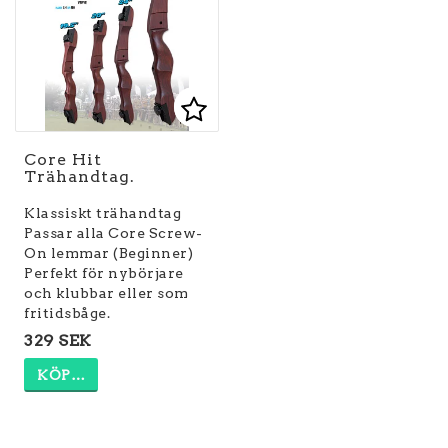
Lägg till i favoritlist
Lägg till i favoritlist
Core Hit
Trähandtag.
Klassiskt trähandtag
Passar alla Core Screw-
On lemmar (Beginner)
Perfekt för nybörjare
och klubbar eller som
329 SEK
KÖP…