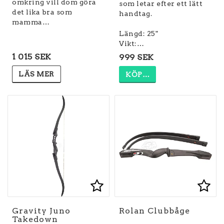
omkring vill dom göra
som letar efter ett lätt
det lika bra som
handtag.
mamma…
Längd: 25"
Vikt:…
1 015 SEK
999 SEK
LÄS MER
KÖP…
Lägg till i favoritlist
Lägg till i favoritlist
Lägg
Lägg
Gravity Juno
Rolan Clubbåge
Takedown