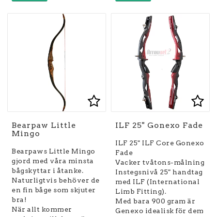
Lägg till i favoritlist
Lägg till i favoritlist
Lägg
Lägg
Bearpaw Little
ILF 25" Gonexo Fade
Mingo
ILF 25" ILF Core Gonexo
Bearpaws Little Mingo
Fade
gjord med våra minsta
Vacker tvåtons-målning
bågskyttar i åtanke.
Instegsnivå 25" handtag
Naturligtvis behöver de
med ILF (International
en fin båge som skjuter
Limb Fitting).
bra!
Med bara 900 gram är
När allt kommer
Genexo idealisk för dem