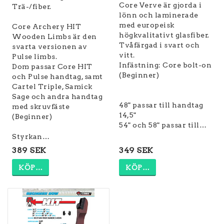
Core Verve är gjorda i
Trä-/fiber.
lönn och laminerade
med europeisk
Core Archery HIT
högkvalitativt glasfiber.
Wooden Limbs är den
Tvåfärgad i svart och
svarta versionen av
vitt.
Pulse limbs.
Infästning: Core bolt-on
Dom passar Core HIT
(Beginner)
och Pulse handtag, samt
Cartel Triple, Samick
Sage och andra handtag
48" passar till handtag
med skruvfäste
14,5"
(Beginner)
54" och 58" passar till…
Styrkan…
389 SEK
349 SEK
KÖP…
KÖP…