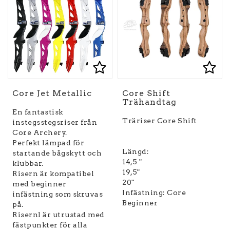
Lägg till i favoritlist
Lägg till i favoritlist
Lägg
Core Jet Metallic
Core Shift
Trähandtag
En fantastisk
Träriser Core Shift
instegsstegsriser från
Core Archery.
Perfekt lämpad för
Längd:
startande bågskytt och
14,5 "
klubbar.
19,5"
Risern är kompatibel
20"
med beginner
Infästning: Core
infästning som skruvas
Beginner
på.
Risernl är utrustad med
fästpunkter för alla