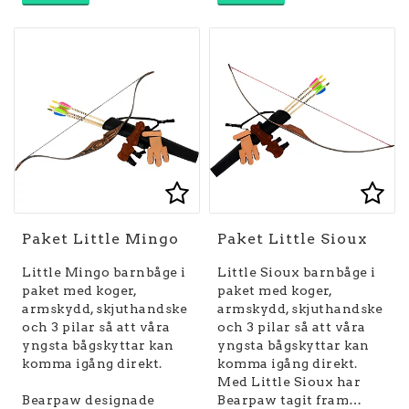
Lägg till i favoritlist
Lägg till i favoritlist
Lägg
Lägg
Paket Little Mingo
Paket Little Sioux
Little Mingo barnbåge i
Little Sioux barnbåge i
paket med koger,
paket med koger,
armskydd, skjuthandske
armskydd, skjuthandske
och 3 pilar så att våra
och 3 pilar så att våra
yngsta bågskyttar kan
yngsta bågskyttar kan
komma igång direkt.
komma igång direkt.
Med Little Sioux har
Bearpaw designade
Bearpaw tagit fram…