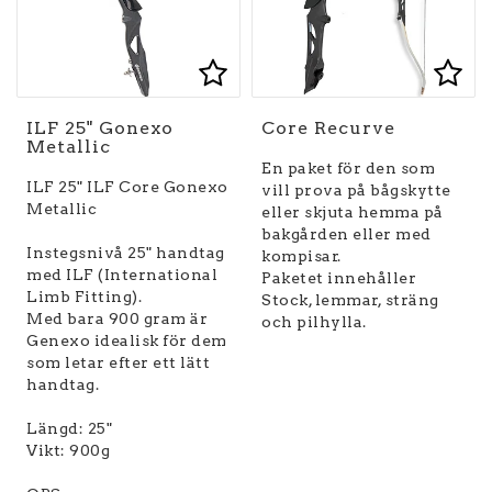
Lägg till i favoritlist
Lägg till i favoritlist
Lägg
ILF 25" Gonexo
Core Recurve
Metallic
En paket för den som
ILF 25" ILF Core Gonexo
vill prova på bågskytte
Metallic
eller skjuta hemma på
bakgården eller med
Instegsnivå 25" handtag
kompisar.
med ILF (International
Paketet innehåller
Limb Fitting).
Stock, lemmar, sträng
Med bara 900 gram är
och pilhylla.
Genexo idealisk för dem
som letar efter ett lätt
handtag.
Längd: 25"
Vikt: 900g