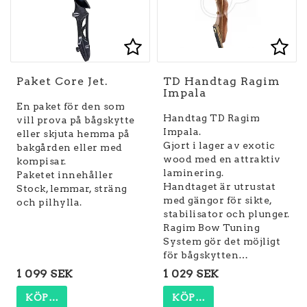
Lägg till i favoritlist
Lägg till i favoritlist
Lägg
Paket Core Jet.
TD Handtag Ragim
Impala
En paket för den som
Handtag TD Ragim
vill prova på bågskytte
Impala.
eller skjuta hemma på
Gjort i lager av exotic
bakgården eller med
wood med en attraktiv
kompisar.
laminering.
Paketet innehåller
Handtaget är utrustat
Stock, lemmar, sträng
med gängor för sikte,
och pilhylla.
stabilisator och plunger.
Ragim Bow Tuning
System gör det möjligt
för bågskytten…
1 099 SEK
1 029 SEK
KÖP…
KÖP…