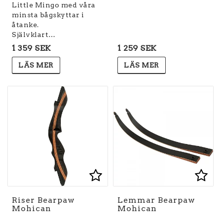
Little Mingo med våra
minsta bågskyttar i
åtanke.
Självklart…
1 359 SEK
1 259 SEK
LÄS MER
LÄS MER
Lägg till i favoritlist
Lägg
Lägg
Riser Bearpaw
Lemmar Bearpaw
Mohican
Mohican