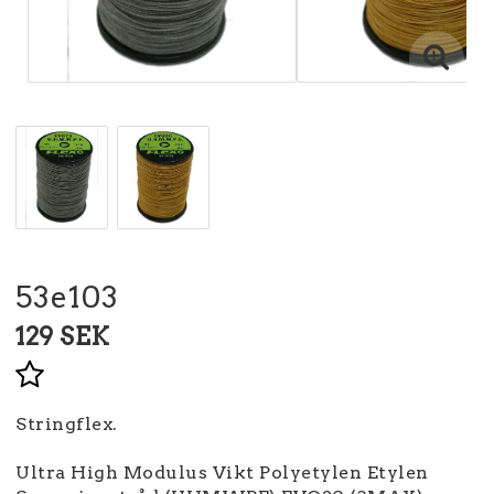
53e103
129 SEK
Lägg till i favoritlistan
Stringflex.
Ultra High Modulus Vikt Polyetylen Etylen